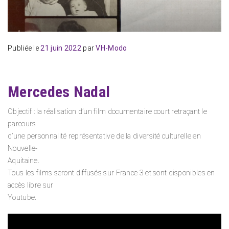
Publiée le
21 juin 2022
par
VH-Modo
Mercedes Nadal
Objectif : la réalisation d’un film documentaire court retraçant le
parcours
d’une personnalité représentative de la diversité culturelle en
Nouvelle-
Aquitaine.
Tous les films seront diffusés sur France 3 et sont disponibles en
accès libre sur
Youtube.